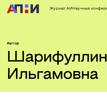
Журнал АИ
Научные конфер
Автор
Шарифуллин
Ильгамовна