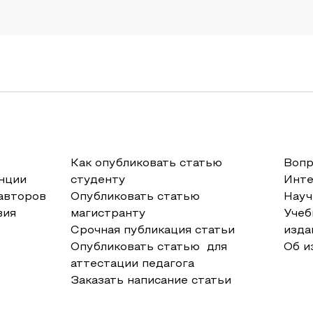
Как опубликовать статью
Вопр
нции
студенту
Инт
авторов
Опубликовать статью
Науч
вия
магистранту
Учеб
Срочная публикация статьи
изда
Опубликовать статью для
Об и
аттестации педагога
Заказать написание статьи