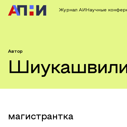
Журнал АИ
Научные конфер
Автор
Шиукашвили 
магистрантка