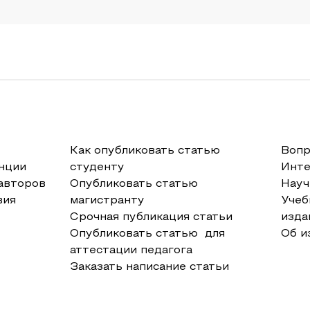
Как опубликовать статью
Вопр
нции
студенту
Инт
авторов
Опубликовать статью
Науч
вия
магистранту
Учеб
Срочная публикация статьи
изда
Опубликовать статью для
Об и
аттестации педагога
Заказать написание статьи