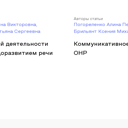
Авторы статьи
на Викторовна,
Погореленко Алина П
тьяна Сергеевна
Брильянт Ксения Миха
й деятельности
Коммуникативное
оразвитием речи
ОНР