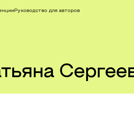
енции
Руководство для авторов
атьяна Сергее