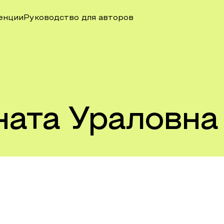
енции
Руководство для авторов
ната Ураловна