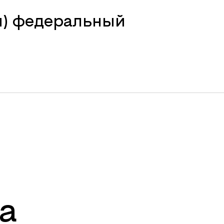
й) федеральный
а