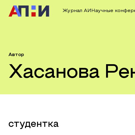
Журнал АИ
Научные конфер
Автор
Хасанова Ре
студентка