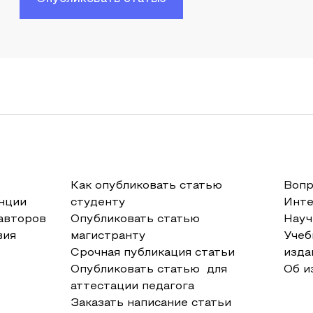
Как опубликовать статью
Вопр
нции
студенту
Инт
авторов
Опубликовать статью
Науч
вия
магистранту
Учеб
Срочная публикация статьи
изда
Опубликовать статью для
Об и
аттестации педагога
Заказать написание статьи