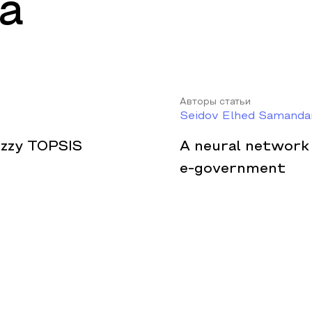
а
Авторы статьи
Seidov Elhed Samandar
uzzy TOPSIS
A neural network 
e-government