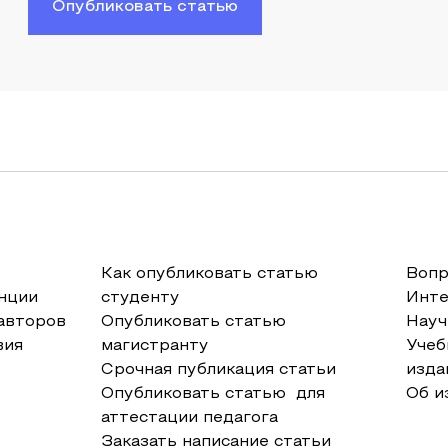
Опубликовать статью
Как опубликовать статью
Вопр
нции
студенту
Инт
авторов
Опубликовать статью
Науч
вия
магистранту
Учеб
Срочная публикация статьи
изда
Опубликовать статью для
Об и
аттестации педагога
Заказать написание статьи