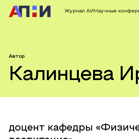
Журнал АИ
Научные конфер
Автор
Калинцева И
доцент кафедры «Физич