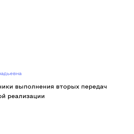
надьевна
ники выполнения вторых передач
ой реализации