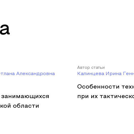
а
Автор статьи
етлана Александровна
Калинцева Ирина Ген
Особенности тех
т, занимающихся
при их тактическ
кой области