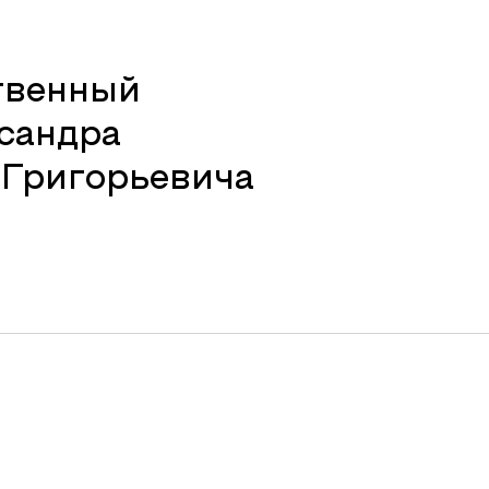
твенный
сандра
 Григорьевича