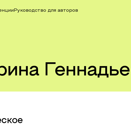
енции
Руководство для авторов
рина Геннадье
еское