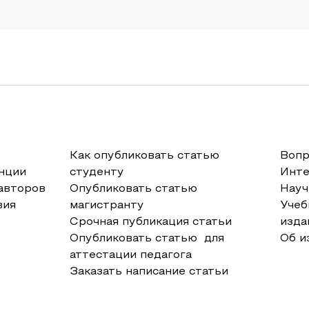
Как опубликовать статью
Вопр
нции
студенту
Инт
авторов
Опубликовать статью
Науч
вия
магистранту
Учеб
Срочная публикация статьи
изда
Опубликовать статью для
Об и
аттестации педагога
Заказать написание статьи