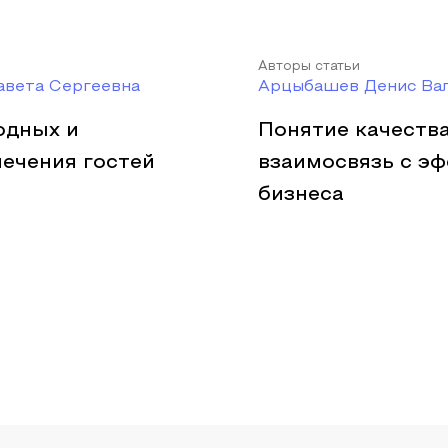
Авторы статьи
авета Сергеевна
Арцыбашев Денис Вал
одных и
Понятие качества
лечения гостей
взаимосвязь с э
бизнеса