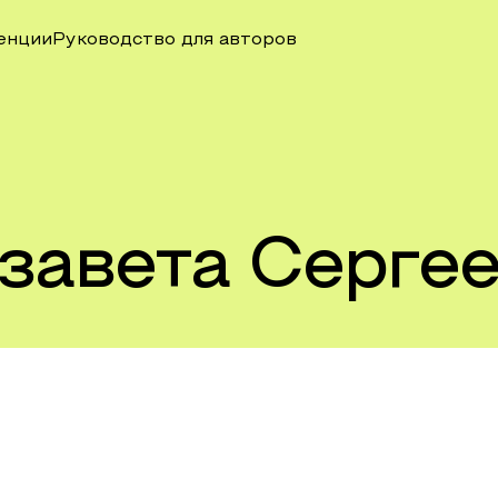
енции
Руководство для авторов
завета Серге