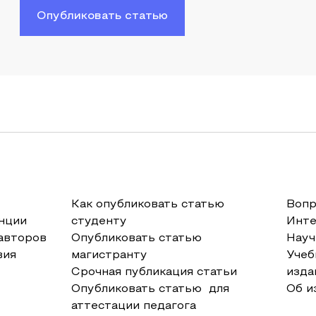
Опубликовать статью
Как опубликовать статью
Вопр
нции
студенту
Инт
авторов
Опубликовать статью
Науч
вия
магистранту
Учеб
Срочная публикация статьи
изда
Опубликовать статью для
Об и
аттестации педагога