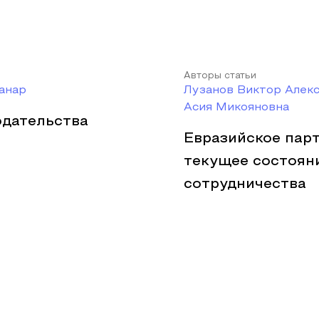
Авторы статьи
анар
Лузанов Виктор Алек
Асия Микояновна
одательства
Евразийское пар
текущее состоян
сотрудничества