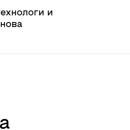
технологи и
анова
а