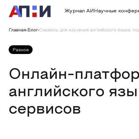
Журнал АИ
Научные конфер
Главная
Блог
Сервисы для изучения английского языка: под
Разное
Онлайн-платфор
английского язы
сервисов