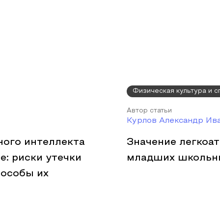
Физическая культура и с
Автор статьи
Курлов Александр Ив
ного интеллекта
Значение легкоа
: риски утечки
младших школьн
особы их