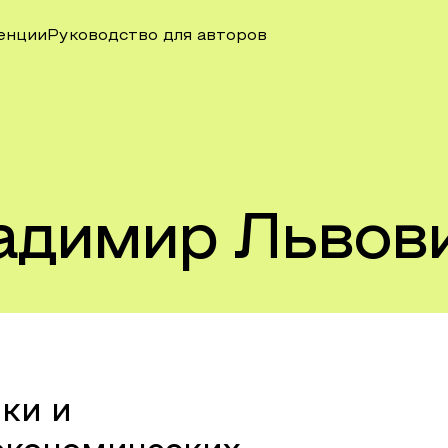
енции
Руководство для авторов
адимир Львов
ки и