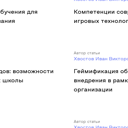
бучения для
Компетенции сов
вания
игровых техноло
Автор статьи
Хвостов Иван Виктор
дов: возможности
Геймификация об
х школы
внедрения в рам
организации
Автор статьи
Хвостов Иван Виктор