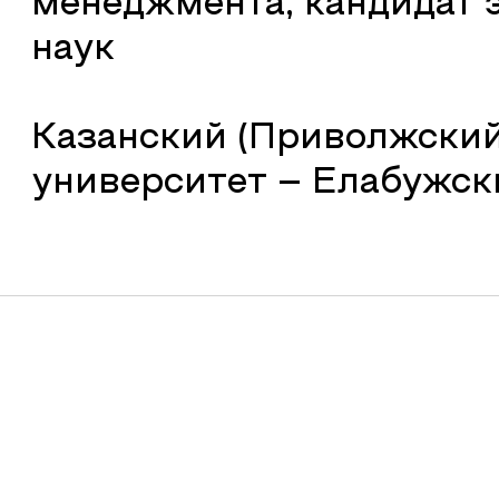
менеджмента, кандидат 
наук
Казанский (Приволжски
университет – Елабужск