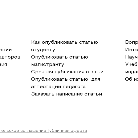
Как опубликовать статью
Вопр
нции
студенту
Инт
авторов
Опубликовать статью
Науч
вия
магистранту
Учеб
Срочная публикация статьи
изда
Опубликовать статью для
Об и
аттестации педагога
Заказать написание статьи
тельское соглашение
Публичная оферта