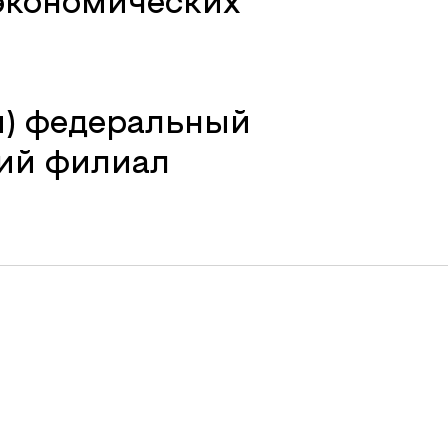
экономических
й) федеральный
ий филиал