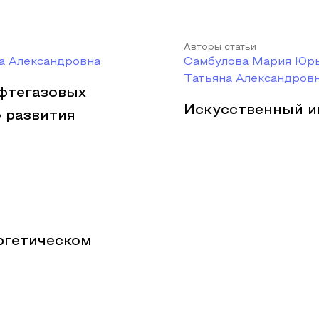
Авторы статьи
а Александровна
Самбулова Мария Юрь
Татьяна Александров
фтегазовых
Искусственный и
 развития
ргетическом