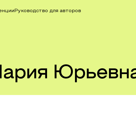
енции
Руководство для авторов
Мария Юрьевн