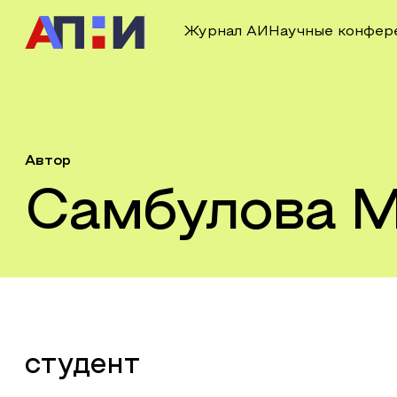
Журнал АИ
Научные конфер
Автор
Самбулова 
студент