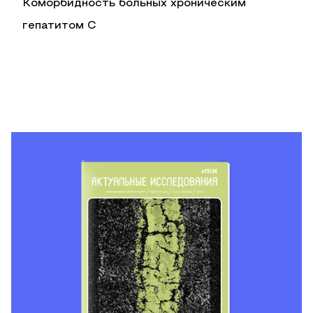
Коморбидность больных хроническим
гепатитом С