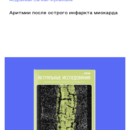
Абдрахман Багжан Мукановна
Аритмии после острого инфаркта миокарда