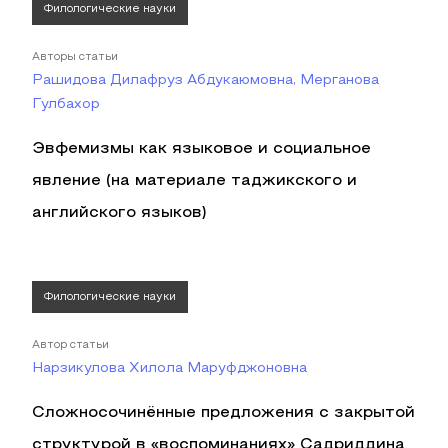
Филологические науки
Авторы статьи
Рашидова Дилафруз Абдукаюмовна, Мерганова
Гулбахор
Эвфемизмы как языковое и социальное
явление (на материале таджикского и
английского языков)
Филологические науки
Автор статьи
Нарзикулова Хилола Маруфджоновна
Сложносочинённые предложения с закрытой
структурой в «воспоминаниях» Садриддина