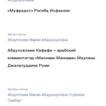
Абдурасуловна
«Муфрадот» Рогиба Исфахони
Автор статьи
Абдуллоева Марям Абдурасуловна
Абдуссалами Кафафи – арабский
комментатор «Маснави Маннави» Мауланы
Джалалуддина Руми
Авторы статьи
Абдуллоева Марям Абдурасуловна, Суфиева
Садбарг