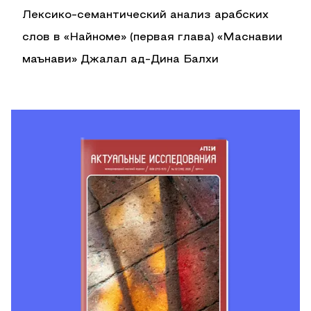
Лексико-семантический анализ арабских
слов в «Найноме» (первая глава) «Маснавии
маънави» Джалал ад-Дина Балхи