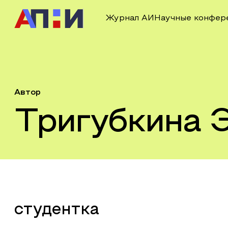
Журнал АИ
Научные конфер
Автор
Тригубкина 
студентка