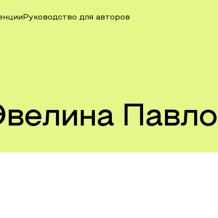
енции
Руководство для авторов
Эвелина Павло