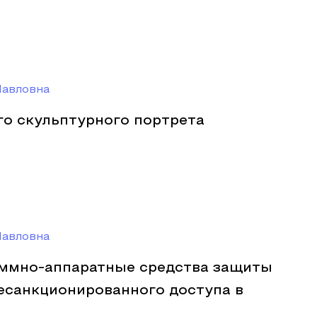
Павловна
го скульптурного портрета
Павловна
ммно-аппаратные средства защиты
есанкционированного доступа в