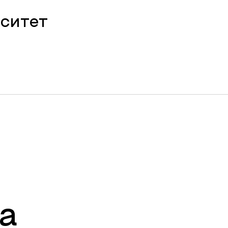
ситет
а