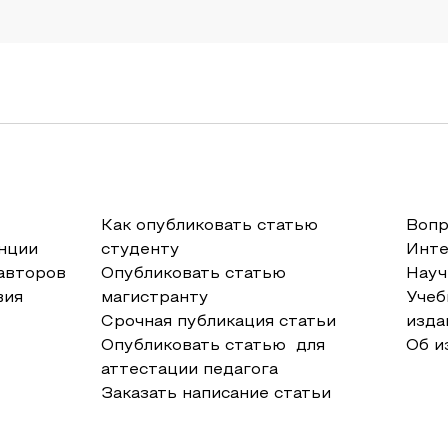
Как опубликовать статью
Вопр
нции
студенту
Инт
авторов
Опубликовать статью
Науч
вия
магистранту
Учеб
Срочная публикация статьи
изда
Опубликовать статью для
Об и
аттестации педагога
Заказать написание статьи