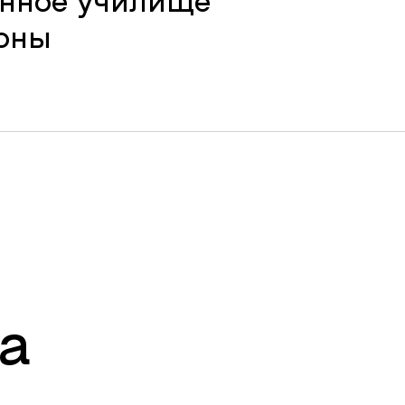
енное училище
оны
а