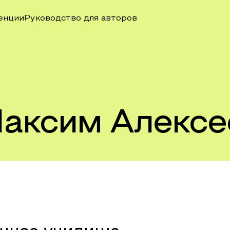
енции
Руководство для авторов
аксим Алексе