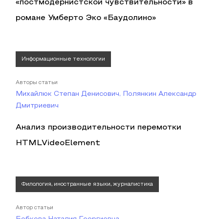
«постмодернистской чувствительности» в
романе Умберто Эко «Баудолино»
Информационные технологии
Авторы статьи
Михайлюк Степан Денисович, Полянкин Александр
Дмитриевич
Анализ производительности перемотки
HTMLVideoElement
Филология, иностранные языки, журналистика
Автор статьи