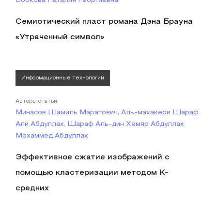
Бобкова Наталия Георгиевна
Семиотический пласт романа Дэна Брауна
«Утраченный символ»
Информационные технологии
Авторы статьи
Минасов Шамиль Маратович, Аль-махакери Шараф
Али Абдуллах, Шараф Аль-дин Хемяр Абдуллах
Мохаммед Абдуллах
Эффективное сжатие изображений с
помощью кластеризации методом K-
средних