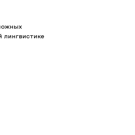
ложных
й лингвистике