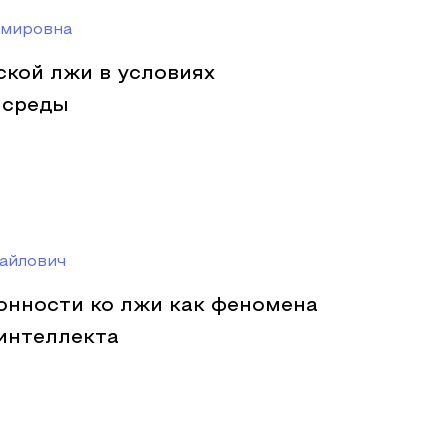
имировна
ской лжи в условиях
 среды
айлович
онности ко лжи как феномена
интеллекта