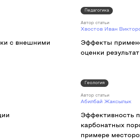
Педагогика
Автор статьи
Хвостов Иван Виктор
ики с внешними
Эффекты примене
оценки результа
Геология
Автор статьи
Абилбай Жаксылык
ции
Эффективность п
карбонатных пор
примере месторо