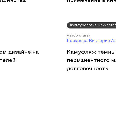
ньшинства
применение в ки
Культурология, искусств
Автор статьи
Косарева Виктория А
ом дизайне на
Камуфляж тёмных
телей
перманентного м
долговечность