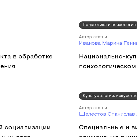
Педагогика и психология
Автор статьи
Иванова Марина Генн
кта в обработке
Национально-кул
чения
психологическом
Культурология, искусств
Автор статьи
Шелестов Станислав 
й социализации
Специальные и в