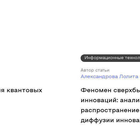
Информационные технол
Автор статьи
Александрова Лолита
ия квантовых
Феномен сверхбы
инноваций: анали
распространение
диффузии иннова