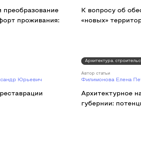
и преобразование
К вопросу об обе
форт проживания:
«новых» террито
Архитектура, строительс
Автор статьи
ксандр Юрьевич
Филимонова Елена Пе
 реставрации
Архитектурное н
губернии: потенц