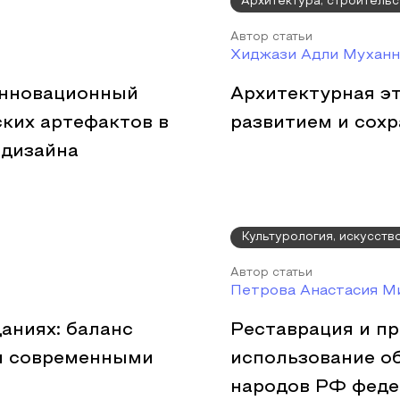
Архитектура, строительс
Автор статьи
Хиджази Адли Муханн
инновационный
Архитектурная эт
ких артефактов в
развитием и сох
 дизайна
Культурология, искусств
Автор статьи
Петрова Анастасия М
аниях: баланс
Реставрация и п
и современными
использование о
народов РФ феде