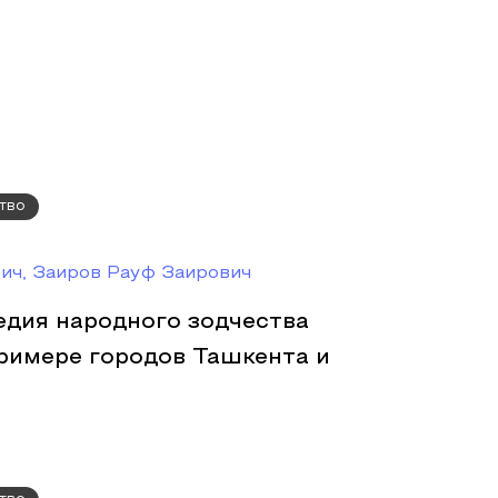
тво
ич, Заиров Рауф Заирович
едия народного зодчества
примере городов Ташкента и