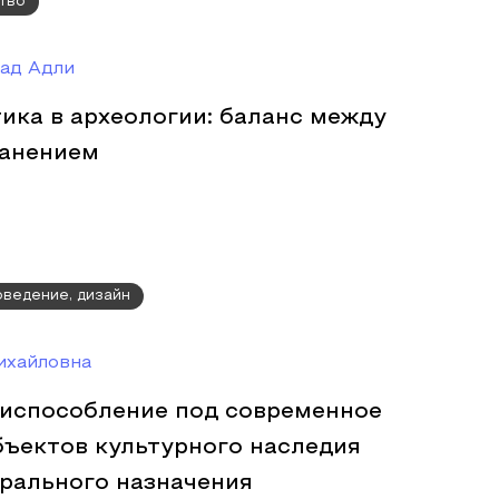
тво
ад Адли
ика в археологии: баланс между
ранением
оведение, дизайн
ихайловна
риспособление под современное
бъектов культурного наследия
рального назначения