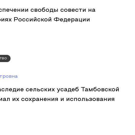
спечении свободы совести на
риях Российской Федерации
тво
тровна
аследие сельских усадеб Тамбовской
иал их сохранения и использования