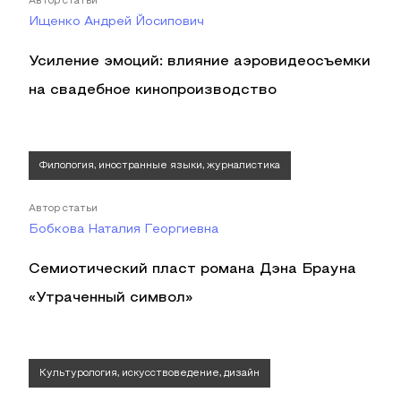
Автор статьи
Ищенко Андрей Йосипович
Усиление эмоций: влияние аэровидеосъемки
на свадебное кинопроизводство
Филология, иностранные языки, журналистика
Автор статьи
Бобкова Наталия Георгиевна
Семиотический пласт романа Дэна Брауна
«Утраченный символ»
Культурология, искусствоведение, дизайн