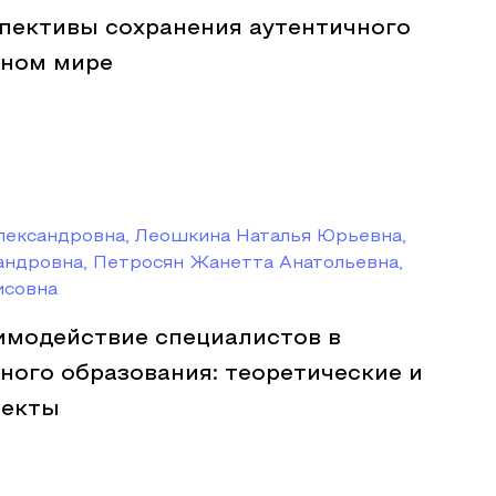
пективы сохранения аутентичного
нном мире
лександровна, Леошкина Наталья Юрьевна,
андровна, Петросян Жанетта Анатольевна,
исовна
имодействие специалистов в
ного образования: теоретические и
пекты