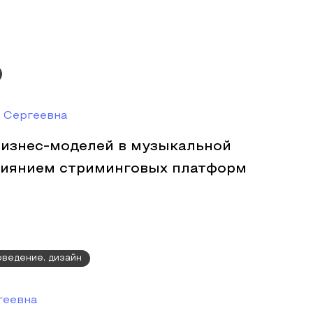
 Сергеевна
изнес-моделей в музыкальной
лиянием стриминговых платформ
оведение, дизайн
геевна