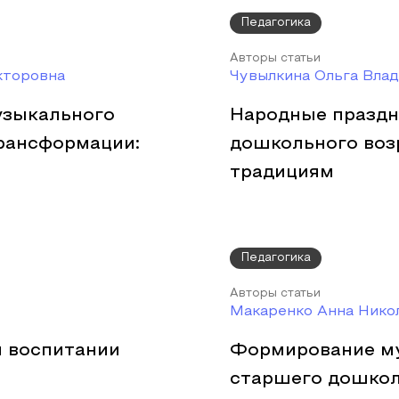
Педагогика
Авторы статьи
кторовна
Чувылкина Ольга Влад
узыкального
Народные праздн
трансформации:
дошкольного воз
традициям
Педагогика
Авторы статьи
Макаренко Анна Никол
 воспитании
Формирование му
старшего дошкол