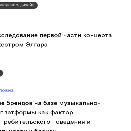
оведение, дизайн
сследование первой части концерта
кестром Элгара
ловна
е брендов на базе музыкально-
 платформы как фактор
требительского поведения и