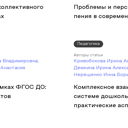
коллективного
Проблемы и перс
ах
пения в совреме
Педагогика
Авторы статьи
а Владимировна,
Кривобокова Ирина А
 Анастасия
Дёмкина Ирина Алекс
а
Нерещенко Инна Бор
амках ФГОС ДО:
Комплексное вза
атов
системе дошколь
практические ас