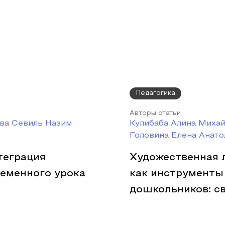
Педагогика
Авторы статьи
ва Севиль Назим
Кулибаба Алина Михай
Головина Елена Анато
теграция
Художественная 
ременного урока
как инструменты
дошкольников: св