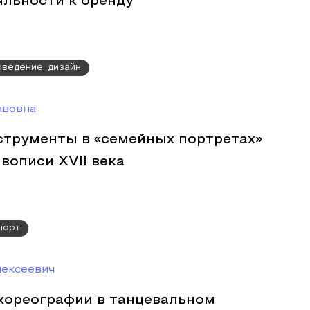
яльности к бренду
оведение, дизайн
авовна
трументы в «семейных портретах»
вописи XVII века
порт
лексеевич
хореографии в танцевальном