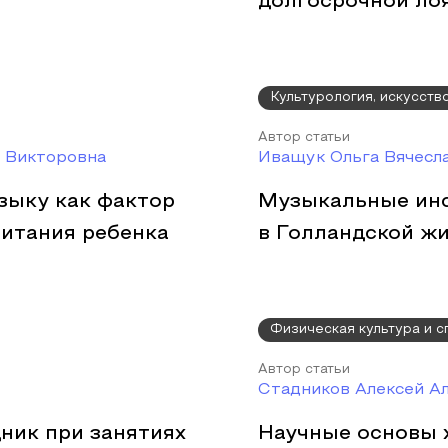
долгосрочной ло
Культурология, искусств
Автор статьи
а Викторовна
Иващук Ольга Вячесл
зыку как фактор
Музыкальные инс
питания ребенка
в Голландской жи
Физическая культура и с
Автор статьи
Стадников Алексей А
ник при занятиях
Научные основы 