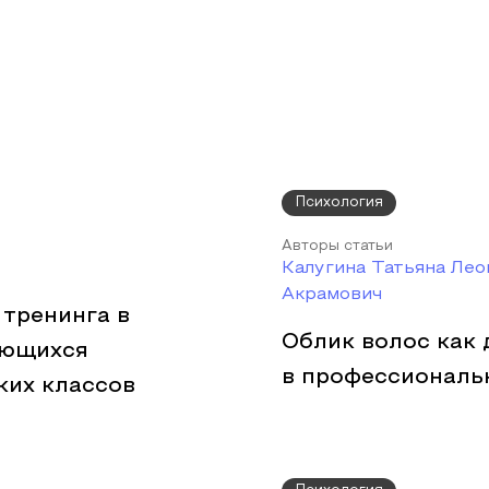
Психология
Авторы статьи
Калугина Татьяна Ле
Акрамович
тренинга в
Облик волос как 
ающихся
в профессиональ
ких классов