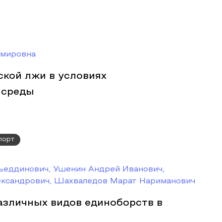
имировна
ской лжи в условиях
 среды
порт
еддинович, Ушенин Андрей Иванович,
ександрович, Шахваледов Марат Нариманович
азличных видов единоборств в