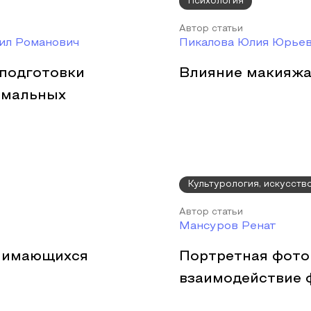
Психология
Автор статьи
ил Романович
Пикалова Юлия Юрье
 подготовки
Влияние макияжа
ремальных
Культурология, искусств
Автор статьи
Мансуров Ренат
анимающихся
Портретная фотог
взаимодействие 