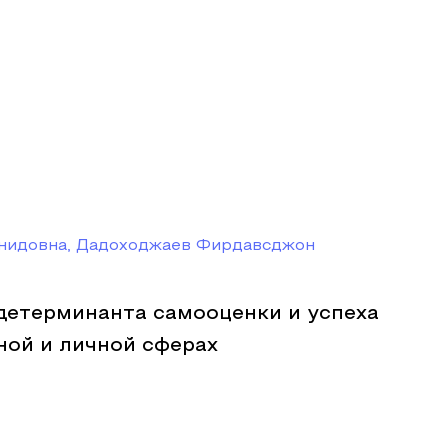
онидовна, Дадоходжаев Фирдавсджон
детерминанта самооценки и успеха
ной и личной сферах