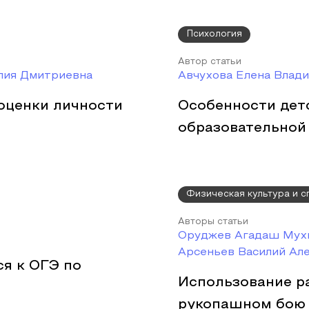
Психология
Автор статьи
лия Дмитриевна
Авчухова Елена Влад
оценки личности
Особенности дет
образовательной
Физическая культура и с
Авторы статьи
Оруджев Агадаш Мухь
Арсеньев Василий Ал
ся к ОГЭ по
Использование р
рукопашном бою