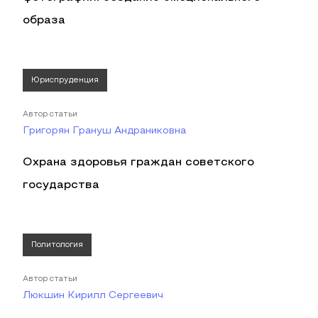
образа
Юриспруденция
Автор статьи
Григорян Грануш Андраниковна
Охрана здоровья граждан советского
государства
Политология
Автор статьи
Люкшин Кирилл Сергеевич