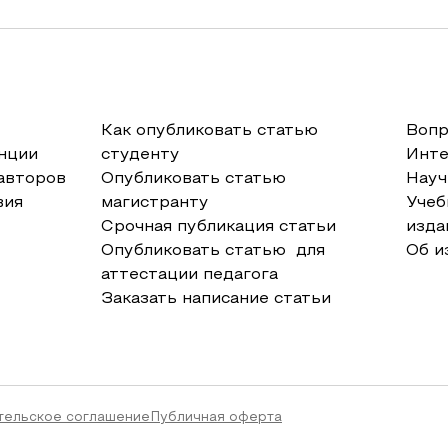
Как опубликовать статью
Вопр
нции
студенту
Инт
авторов
Опубликовать статью
Науч
вия
магистранту
Учеб
Срочная публикация статьи
изда
Опубликовать статью для
Об и
аттестации педагога
Заказать написание статьи
тельское соглашение
Публичная оферта