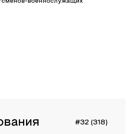
тсменов-военнослужащих
ования
#32 (318)