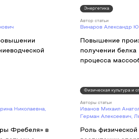
Энергетика
Автор статьи
нович
Винаров Александр Ю
 повышении
Повышение произ
ниеводческой
получении белка 
процесса массоо
Физическая культура и с
Авторы статьи
рина Николаевна,
Иванов Михаил Анатол
Герман Алексеевич, Л
ары Фребеля» в
Роль физической 