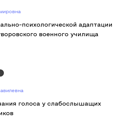
мировна
ально-психологической адаптации
уворовского военного училища
а
авилевна
чания голоса у слабослышащих
иков