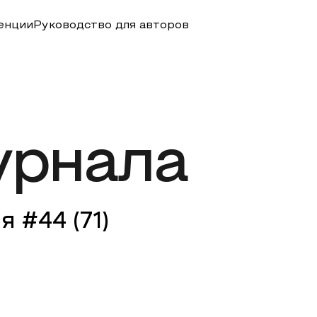
енции
Руководство для авторов
урнала
я #
44
(
71
)