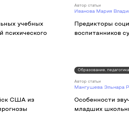
Автор статьи
Иванова Мария Влади
льных учебных
Предикторы соци
й психического
воспитанников с
Образование, педагогик
Автор статьи
Мангушева Эльнара Р
йск США из
Особенности зву
 прогнозы
младших школьн