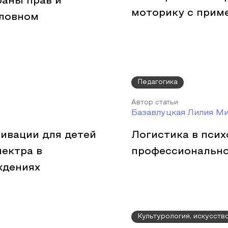
раны прав и
моторику с прим
оловном
Педагогика
Автор статьи
Базавлуцкая Лилия М
ивации для детей
Логистика в пси
пектра в
профессионально
ждениях
Культурология, искусств