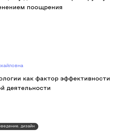
енением поощрения
ихайловна
хологии как фактор эффективности
й деятельности
оведение, дизайн