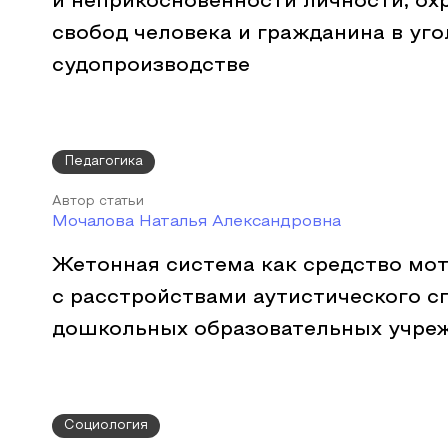
и неприкосновенности личности, ох
свобод человека и гражданина в уг
судопроизводстве
Педагогика
Автор статьи
Мочалова Наталья Александровна
Жетонная система как средство мот
с расстройствами аутистического с
дошкольных образовательных учре
Социология