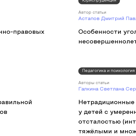
Юриспруденция
Автор статьи
Астапов Дмитрий Пав
нно-правовых
Особенности уго
несовершенноле
Педагогика и психология
Авторы статьи
Галкина Светлана Сер
равильной
Нетрадиционные 
тов
у детей с умерен
отсталостью (ин
тяжёлыми и мно