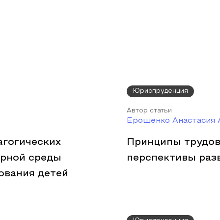
Юриспруденция
Автор статьи
Ерошенко Анастасия 
агогических
Принципы трудов
урной среды
перспективы раз
ования детей