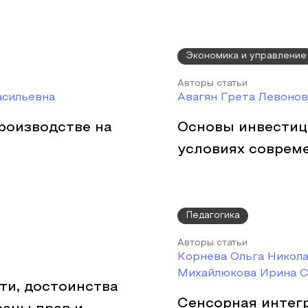
Экономика и управление
Авторы статьи
асильевна
Авагян Грета Левонов
роизводстве на
Основы инвестиц
условиях соврем
Педагогика
Авторы статьи
Корнева Ольга Никола
Михайлюкова Ирина С
ти, достоинства
Сенсорная интегр