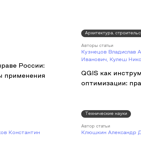
Архитектура, строительс
Авторы статьи
Кузнецов Владислав 
Иванович, Кулеш Ник
раве России:
QGIS как инстру
ы применения
оптимизации: пр
Технические науки
Автор статьи
ков Константин
Клюшкин Александр 