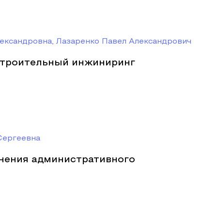
ександровна, Лазаренко Павел Александрович
строительный инжиниринг
Сергеевна
нения административного