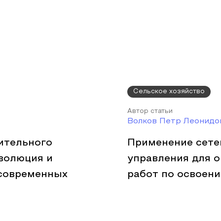
Сельское хозяйство
Автор статьи
Волков Петр Леонидо
ительного
Применение сете
эволюция и
управления для 
 современных
работ по освоен