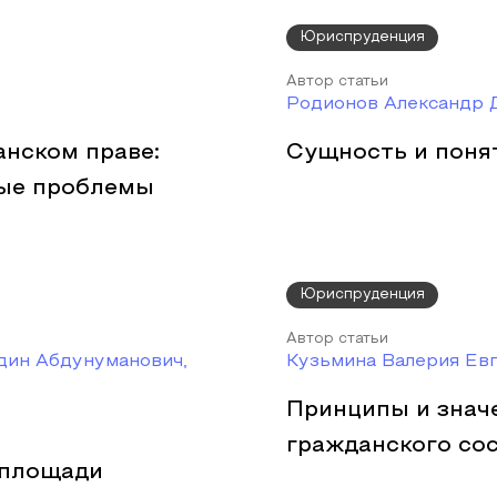
Юриспруденция
Автор статьи
Родионов Александр 
анском праве:
Сущность и поня
ные проблемы
Юриспруденция
Автор статьи
дин Абдунуманович,
Кузьмина Валерия Ев
Принципы и значе
гражданского со
 площади