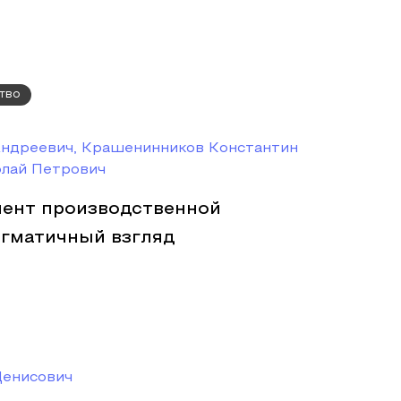
тво
Андреевич, Крашенинников Константин
олай Петрович
мент производственной
агматичный взгляд
Денисович