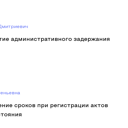
Дмитриевич
тие административного задержания
геньевна
ние сроков при регистрации актов
стояния