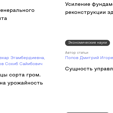
Усиление фундам
генерального
реконструкции з
ита
Экономические науки
Автор статьи
вхар Эгамбердиевна,
Попов Дмитрий Игоре
ов Сохиб Сайибович
Сущность управл
цы сорта гром.
 на урожайность