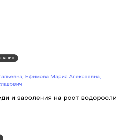
ование
альевна, Ефимова Мария Алексеевна,
славович
ди и засоления на рост водоросли