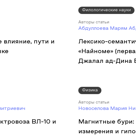
Филологические науки
Авторы статьи
Абдуллоева Марям Аб
 влияние, пути и
Лексико-семантич
ыке
«Найноме» (перва
Джалал ад-Дина 
Физика
Авторы статьи
митриевич
Новоселова Мария Ни
ктровоза ВЛ-10 и
Магнитные бури:
измерения и гип