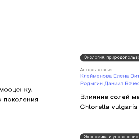
Экология, природопольз
Авторы статьи
Клейменова Елена Вит
Родыгин Даниил Вяче
амооценку,
Влияние солей ме
о поколения
Chlorella vulgaris
Экономика и управление