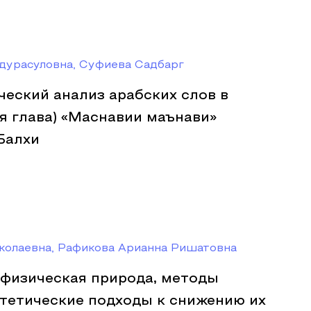
дурасуловна, Суфиева Садбарг
еский анализ арабских слов в
я глава) «Маснавии маънави»
Балхи
колаевна, Рафикова Арианна Ришатовна
 физическая природа, методы
отетические подходы к снижению их