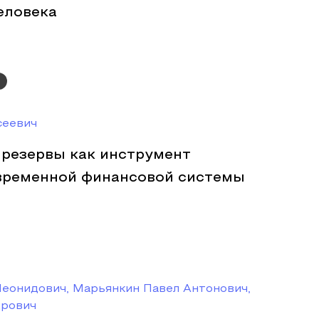
еловека
сеевич
резервы как инструмент
временной финансовой системы
Леонидович, Марьянкин Павел Антонович,
дрович