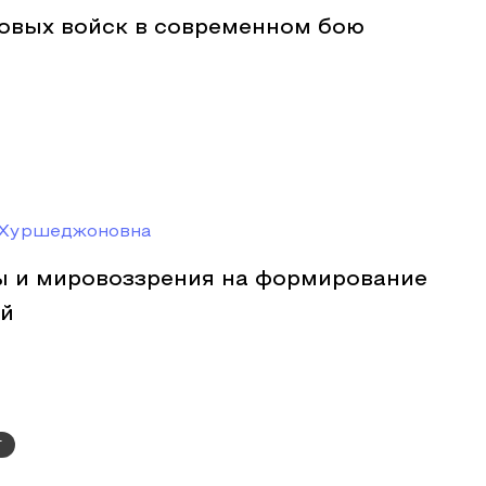
овых войск в современном бою
 Хуршеджоновна
ы и мировоззрения на формирование
ей
г