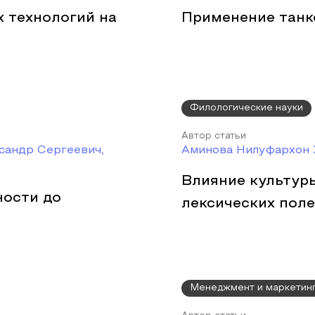
 технологий на
Применение танк
Филологические науки
Автор статьи
сандр Сергеевич,
Аминова Нилуфархон
Влияние культур
ности до
лексических пол
Менеджмент и маркетин