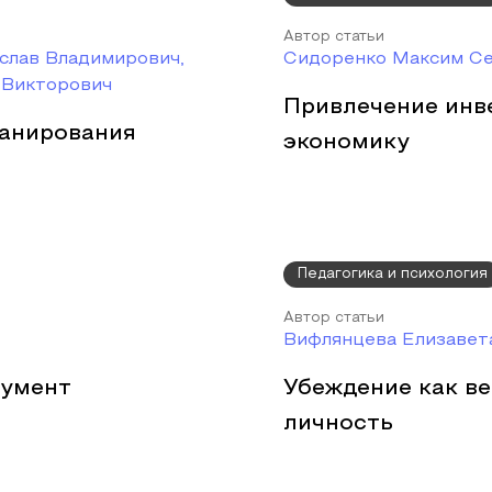
Автор статьи
слав Владимирович,
Сидоренко Максим Се
 Викторович
Привлечение инв
ланирования
экономику
Педагогика и психология
Автор статьи
Вифлянцева Елизавет
румент
Убеждение как в
личность