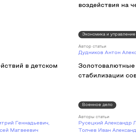
воздействия на ч
Экономика и управление
Автор статьи
Дудников Антон Алек
йствий в детском
Золотовалютные 
стабилизации со
Военное дело
Авторы статьи
итрий Геннадьевич,
Русецкий Александр 
ксей Матвеевич
Толчев Иван Алексан