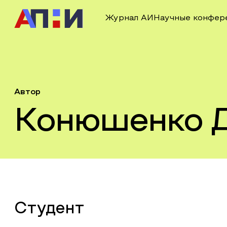
Журнал АИ
Научные конфер
Автор
Конюшенко Д
Студент