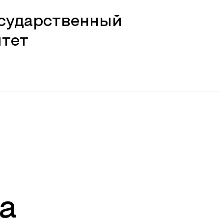
осударственный
итет
а