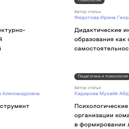
Психология
Автор статьи
Федотова Ирина Геор
ектурно-
Дидактические и
й
образования как 
й
самостоятельнос
Педагогика и психология
Автор статьи
а Александровна
Кадирова Мухайё Аб
нструмент
Психологические
организации ком
в формировании 