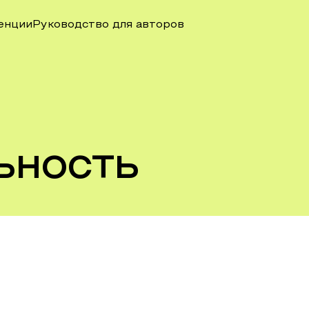
енции
Руководство для авторов
ьность