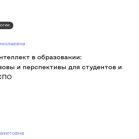
огии
иколаевна
нтеллект в образовании:
зовы и перспективы для студентов и
СПО
азитовна