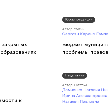
Юриспруденция
Автор статьи
Саргсян Карине Гамл
 закрытых
Бюджет муниципа
 образованиях
проблемы правов
Педагогика
Авторы статьи
Демченко Наталия Ни
Ирина Александровна
имости к
Наталья Павловна