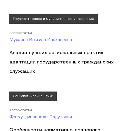
Государственное и муниципальное управление
Автор статьи
Мусаева Ильгиза Ильхановна
Анализ лучших региональных практик
адаптации государственных гражданских
служащих
Социологические науки
Автор статьи
Фатхутдинов Азат Радутович
Особенности нормативно-правового