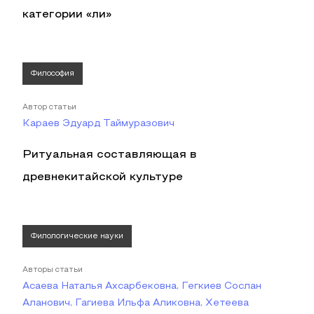
категории «ли»
Философия
Автор статьи
Караев Эдуард Таймуразович
Ритуальная составляющая в
древнекитайской культуре
Филологические науки
Авторы статьи
Асаева Наталья Ахсарбековна, Гегкиев Сослан
Аланович, Гагиева Ильфа Аликовна, Хетеева