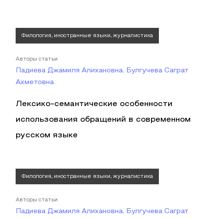
Филология, иностранные языки, журналистика
Авторы статьи
Падиева Джамиля Алихановна, Булгучева Саграт
Ахметовна
Лексико-семантические особенности
использования обращений в современном
русском языке
Филология, иностранные языки, журналистика
Авторы статьи
Падиева Джамиля Алихановна, Булгучева Саграт