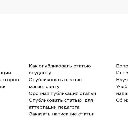
Как опубликовать статью
Вопр
нции
студенту
Инт
авторов
Опубликовать статью
Науч
вия
магистранту
Учеб
Срочная публикация статьи
изда
Опубликовать статью для
Об и
аттестации педагога
Заказать написание статьи