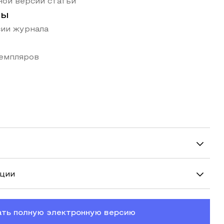
ой версии статьи
ты
ии журнала
земпляров
ации
ать полную электронную версию