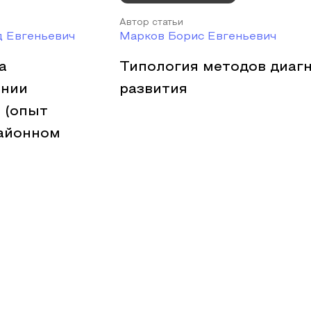
Автор статьи
д Евгеньевич
Марков Борис Евгеньевич
а
Типология методов диаг
ении
развития
 (опыт
айонном