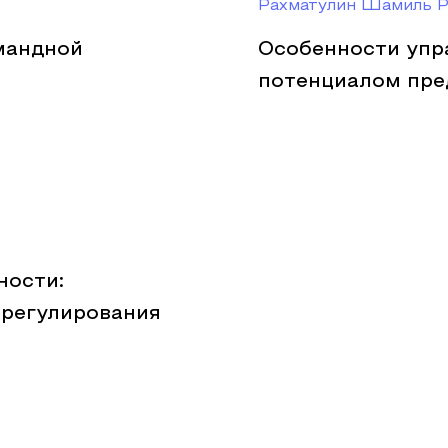
Рахматулин Шамиль Р
мандной
Особенности упр
потенциалом пре
ности:
 регулирования