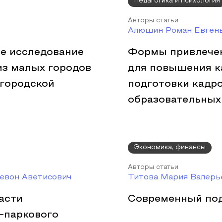
Педагогика и психология
Авторы статьи
Алюшин Роман Евгень
ое исследование
Формы привлечен
из малых городов
для повышения к
вгородской
подготовки кадро
образовательных
Экономика, финансы
Авторы статьи
евон Аветисович
Титова Мария Валерь
асти
Современный под
-паркового