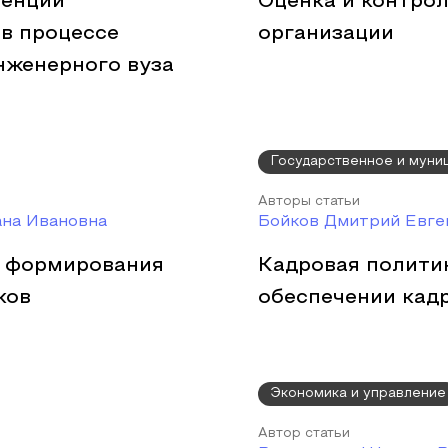
тенций
Оценка и контро
в процессе
организации
нженерного вуза
Государственное и муни
Авторы статьи
ана Ивановна
Бойков Дмитрий Евген
о формирования
Кадровая политик
ков
обеспечении кад
Экономика и управление
Автор статьи