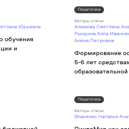
Педагогика
Авторы статьи
ветлана Юрьевна
Алимова Светлана Ан
Рындина Алла Ивановн
о обучения
Алёна Петровна
ции и
Формирование ос
5-6 лет средств
образовательной
Педагогика
Авторы статьи
Власенко Наталья Ана