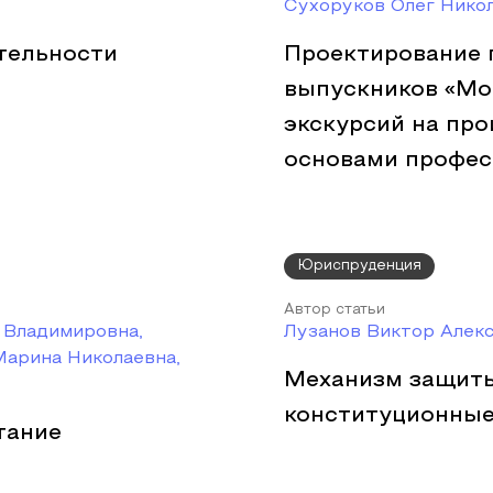
Сухоруков Олег Нико
тельности
Проектирование 
выпускников «Мо
экскурсий на про
основами профес
Юриспруденция
Автор статьи
 Владимировна,
Лузанов Виктор Алек
Марина Николаевна,
Механизм защиты
конституционные
тание