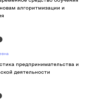
временное средство обучения
новам алгоритмизации и
ия
евна
стика предпринимательства и
ской деятельности