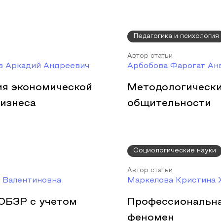
Педагогика и психология
Автор статьи
в Аркадий Андреевич
Арбобова Фарогат Ан
ия экономической
Методологически
бизнеса
общительности
Социологические науки
Автор статьи
а Валентиновна
Маркелова Кристина 
ОБЗР с учетом
Профессиональна
феномен