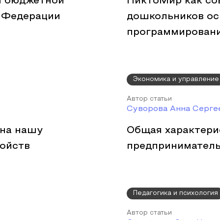
я бюджетной
ПиктоМир как со
 Федерации
дошкольников ос
программирован
Экономика и управление
Автор статьи
Суворова Анна Серге
 на нашу
Общая характери
ройств
предприниматель
Педагогика и психология
Автор статьи