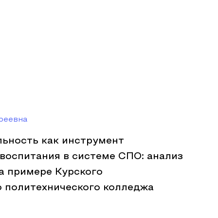
реевна
льность как инструмент
воспитания в системе СПО: анализ
а примере Курского
о политехнического колледжа