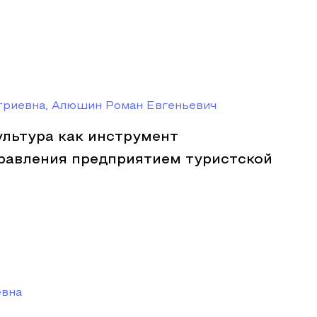
триевна, Алюшин Роман Евгеньевич
ультура как инструмент
равления предприятием туристской
евна