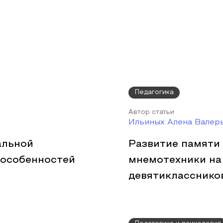
Педагогика
Автор статьи
Ильиных Алена Валер
альной
Развитие памяти
 особенностей
мнемотехники на 
девятикласснико