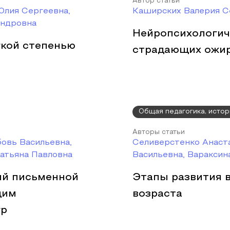
Автор статьи
Юлия Сергеевна,
Каширских Валерия С
андровна
Нейропсихологич
гкой степенью
страдающих ожи
Общая педагогика, истор
Авторы статьи
овь Васильевна,
Селиверстенко Анаст
атьяна Павловна
Васильевна, Вараксин
ий письменной
Этапы развития 
щим
возраста
гр