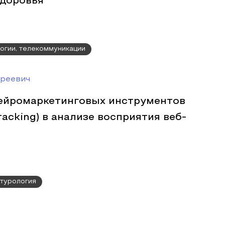
доровья
огии, телекоммуникации
реевич
ейромаркетинговых инструментов
racking) в анализе восприятия веб-
ьтурология