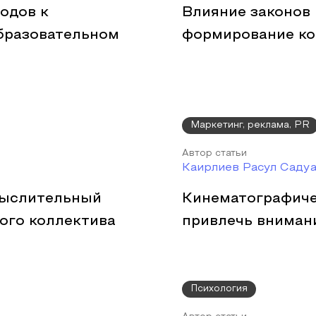
одов к
Влияние законов 
бразовательном
формирование ко
Маркетинг, реклама, PR
Автор статьи
Каирлиев Расул Саду
мыслительный
Кинематографичес
ого коллектива
привлечь вниман
Психология