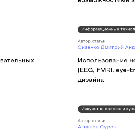
возможностями з
Информационные технол
Автор статьи
Сизенко Дмитрий Анд
авательных
Использование н
(EEG, fMRI, eye-t
дизайна
Искусствоведение и кул
Автор статьи
Агванов Сурен