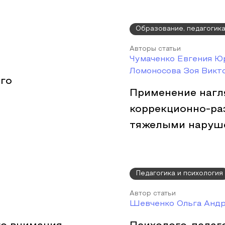
Образование, педагогик
Авторы статьи
Чумаченко Евгения Юр
Ломоносова Зоя Викт
го
Применение нагл
коррекционно-ра
тяжелыми наруш
Педагогика и психология
Автор статьи
Шевченко Ольга Анд