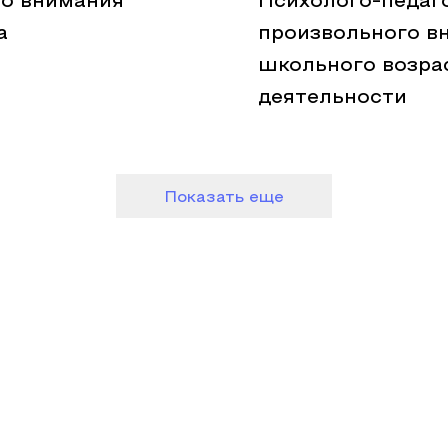
го внимания
Психолого-педаг
а
произвольного в
школьного возра
деятельности
Показать еще