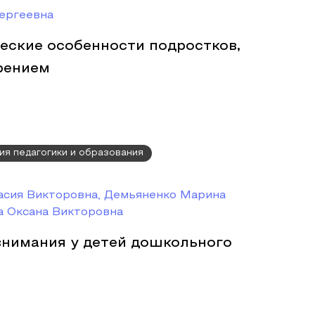
ергеевна
еские особенности подростков,
рением
ия педагогики и образования
асия Викторовна, Демьяненко Марина
а Оксана Викторовна
внимания у детей дошкольного