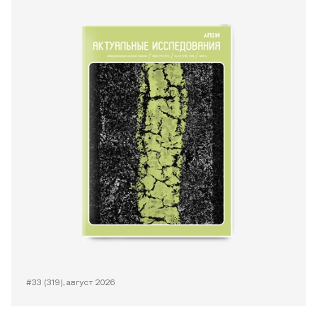
#33 (319), август 2026