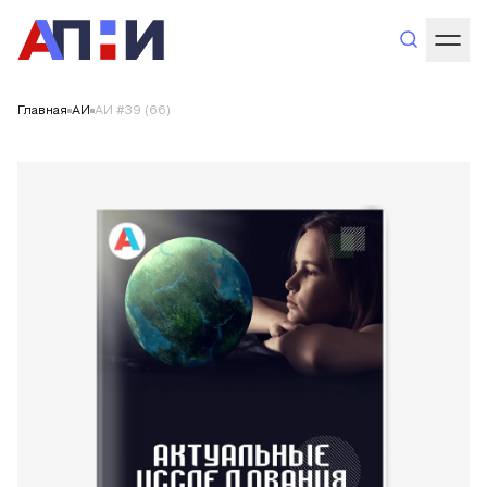
Главная
АИ
АИ #39 (66)