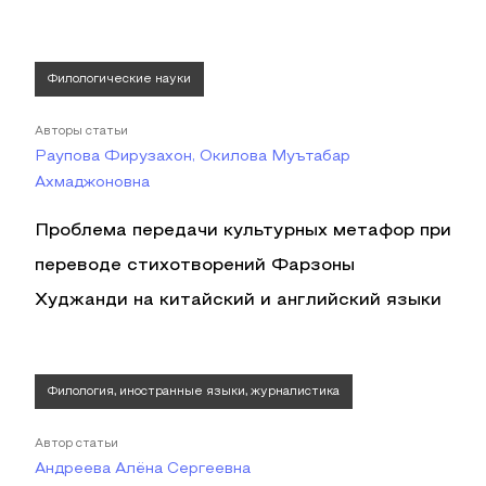
Филологические науки
Авторы статьи
Раупова Фирузахон, Окилова Муътабар
Ахмаджоновна
Проблема передачи культурных метафор при
переводе стихотворений Фарзоны
Худжанди на китайский и английский языки
Филология, иностранные языки, журналистика
Автор статьи
Андреева Алёна Сергеевна