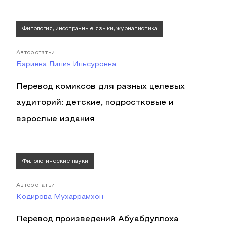
Филология, иностранные языки, журналистика
Автор статьи
Бариева Лилия Ильсуровна
Перевод комиксов для разных целевых
аудиторий: детские, подростковые и
взрослые издания
Филологические науки
Автор статьи
Кодирова Мухаррамхон
Перевод произведений Абуабдуллоха